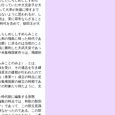
のしたしらしめししすめら
を行っていた中大兄皇子が大
よって大津が灰燼に帰すまで
れないように思われるが、し
態は、実に尋常ならざること
皇時代を含めて、額田王が大
しらしめししすめらみこと
大和の飛鳥に帰った時代であ
故郷）に戻るのは当然のこと
戦に勝利した天武天皇であっ
中央集権国家作りは、飛躍的
らみことのみよ）」とは、
御を受け、その遺志を引き継
藤原京の建都が行われたので
集（巻第一）成立の時点に近
央集権国家の確立の時期であ
その対象たり得たように、文
を時代順に編集する形態
編集の時点では、和歌の類別
テ）であって、この部立意識
得なかったのである。この部