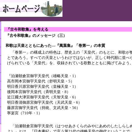
『古今和歌集』を考える
『古今和歌集』のメッセージ（三）
和歌は天皇とともにあった―『萬葉集』「巻第一」の本質
「巻第一」の構成上の特色は、歴史上の「天皇代」のもとに、和歌が
とであろう。すべての天皇というわけではないが、正しく時代順に並べ
げられている「天皇代」を、収録されている歌数とともに掲げてみよう
『泊瀬朝倉宮御宇天皇代（雄略天皇・1）
高市岡本宮御宇天皇代（舒明天皇・5）
明日香川原宮御宇天皇代（皇極天皇・1）
後岡本宮御宇天皇代（斉明天皇・8）
近江國大津宮御宇天皇代（天智天皇・6）
明日香清御原宮御宇天皇代（天武天皇・6）
藤原宮御宇天皇代（持統、文武天皇・56）
寧楽宮（710年・1）
「泊瀬朝倉宮御宇天皇代（はつせあさくらのみやにあめのしたしらし
よ）」とは、『日本書紀』で言う第21代の雄略天皇の御代ということで