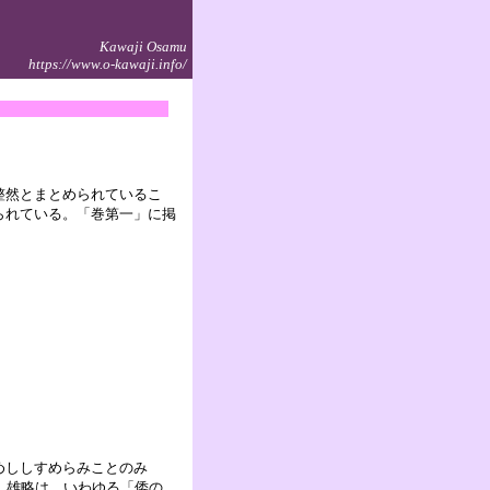
Kawaji Osamu
https://www.o-kawaji.info/
整然とまとめられているこ
られている。「巻第一」に掲
。
めししすめらみことのみ
、雄略は、いわゆる「倭の