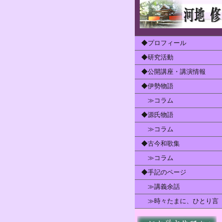
◆プロフィール
◆研究活動
◆公開講座・講演情報
◆伊勢物語
≫コラム
◆源氏物語
≫コラム
◆古今和歌集
≫コラム
◆手記のページ
≫講義余話
≫時々たまに、ひとり言