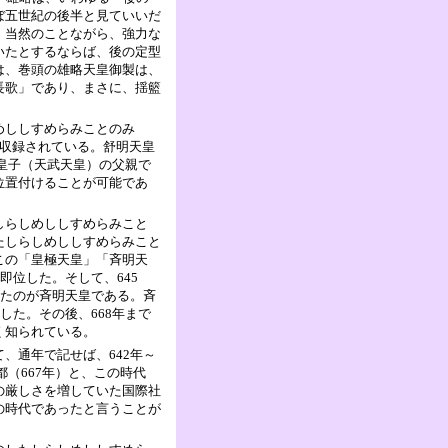
ぼ五世紀の後半と見ていいだ
、当然のことながら、強力な
いたとするならば、後の定型
は、巻頭の雄略天皇御製は、
長歌」であり、まさに、揺籃
めししすめらみことのみ
が収録されている。舒明天皇
人皇子（天武天皇）の父親で
位置付けることが可能であ
しらしめししすめらみこと
たしらしめししすめらみこと
この「皇極天皇」「斉明天
即位した。そして、645
したのが斉明天皇である。斉
した。その後、668年まで
く知られている。
、通年で記せば、642年～
都（667年）と、この時代
の厳しさを増していた国際社
の時代であったと言うことが