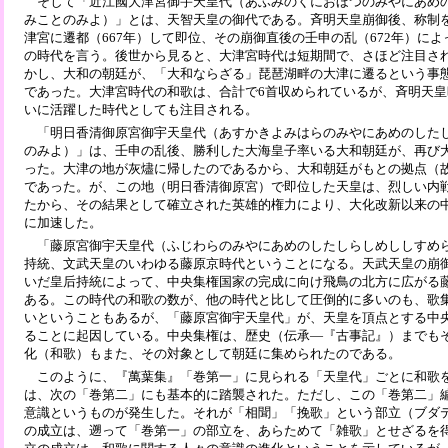
そして「近江國大津宮御宇天皇代（あふみのくにおほつのみやにあめ
みことのみよ）」とは、天智天皇の御代である。斉明天皇崩御後、称制
津宮に遷都（667年）して即位、その崩御直後の壬申の乱（672年）に
の時代を言う。後世から見ると、大津宮時代は短期間で、さほど注目さ
かし、大和の朝廷が、「大和ならざる」琵琶湖畔の大津に遷るという事
であった。大津宮時代の和歌は、合計で6首収められているが、斉明天
いに活躍した時代としても注目される。
「明日香清御原宮御宇天皇代（あすかきよみはらのみやにあめのした
のみよ）」は、壬申の乱後、勝利した大海皇子率いる大和朝廷が、再び
った。大津の地が灰燼に帰したのであるから、大和朝廷がもとの拠点（
であった。が、この地（明日香清御原宮）で即位した天皇は、烈しい内
たから、その結果として確立された英雄的権力により、大化改新以来の
に加速した。
「藤原宮御宇天皇代（ふじわらのみやにあめのしたしらしめししすめ
持統、文武天皇のいわゆる藤原京時代ということになる。天武天皇の崩
いだ皇后持統によって、中央集権国家の完成に向け飛鳥の北方に広がる
ある。この時代の和歌の数が、他の時代と比して圧倒的に多いのも、歌
いということもあるが、「藤原宮御宇天皇代」が、天皇を頂点とする中
ることに起因している。中央集権は、歴史（伝承―『古事記』）までも
化（和歌）もまた、その対象として朝廷に集められたのである。
このように、『萬葉集』「巻第一」に見られる「天皇代」ごとに和歌
は、次の「巻第二」にも基本的に踏襲された。ただし、この「巻第二」
意識というものが発生した。それが「相聞」「挽歌」という部立（ブダ
の成立は、遡って「巻第一」の部立を、あらためて「雑歌」とせざるを