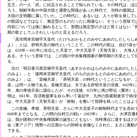
五王」の一人「武」に比定されることで知られている。その時代は、ほ
ろう。朝鮮半島や中国大陸と濃密な関係があった時代で、当時の倭国は
大陸の文明圏に属していた。この時代に、あるいは、人々が歌を発して
の歌謡などではなく、無定型のものだったに相違ない。そういう意味で
内容については後に触れるとして、形態は無定型のさほど長くはない「
期の歌としてふさわしいものと言えるだろう。
「高市岡本宮御宇天皇代（たけちおかもとのみやにあめのしたしらし
よ）」とは、舒明天皇の御代ということで、この時代の歌は、合計5首
は、629年～641年に在位した天皇で、中大兄皇子（天智天皇）、大海
ある。そういう意味では、この国の中央集権国家の黎明期の天皇として
る。
次の「明日香川原宮御宇天皇代（あすかかわはらのみやにあめのした
のみよ）」と「後岡本宮御宇天皇代（のちのおかもとのみやにあめのし
のみよ）」は、「皇極天皇」「斉明天皇」の時代ということになるが、
皇」は同一人物である。皇極天皇は、夫である舒明天皇の没後、642年に
年、弟の孝徳天皇に譲位したが、その没後、655年に再び即位（重祚）
明は、661年、百済救援軍を自ら率いて遠征中、九州の筑紫朝倉宮で病没
は、中大兄皇子（天智天皇）が「称制」を敷いて指揮を執ったことはよ
この皇極、孝徳、斉明天皇、さらに中大兄皇子の称制時代までを含めて
668年までとなる。この間の白村江の戦い（663年）、さらに、大津宮遷
は、我が国初の中央集権国家の誕生にともない、当時沸点に達するほど
会（東アジア）情勢への正面からの対峙を余儀なくされた、まさに激動
できる。