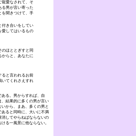
ご寵愛なされて、そ
ある男が言い寄った
とを聞きつけて、手
と付き合いをしてい
を愛してはいるもの
そのほととぎすと同
るからと、あなたに
すると言われるお前
鳴いてくれさえすれ
である。男からすれば、自
は、結果的に多くの男が言い
ないから、まあ、多くの男と
であると同時に、大いに不満
解消してやらねばならないの
おける一風景に他ならない。