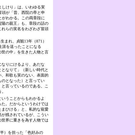
ましけり」は、いわゆる実
冒頭が「昔、西院の帝と申
とがわかる。この両章段に
賀陽の親王」も、章段の話の
これらの実名をわざわざ冒頭
生まれ、貞観13年（871）
生涯を送ったことになる
の世の中」を生きた人物と言
になりにけるより、あだな
ととなりて」（新しい時代と
い、和歌も実のない、表面的
ものとなった）と言ってい
、と言っているのである。こ
う。
ということからもわかるよ
った。だからというわけでは
たまひける」と、私的な寵愛
話が残されているが、こうい
の世界に重きを為す人物では
前半）を担った「色好みの