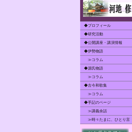
◆プロフィール
◆研究活動
◆公開講座・講演情報
◆伊勢物語
≫コラム
◆源氏物語
≫コラム
◆古今和歌集
≫コラム
◆手記のページ
≫講義余話
≫時々たまに、ひとり言