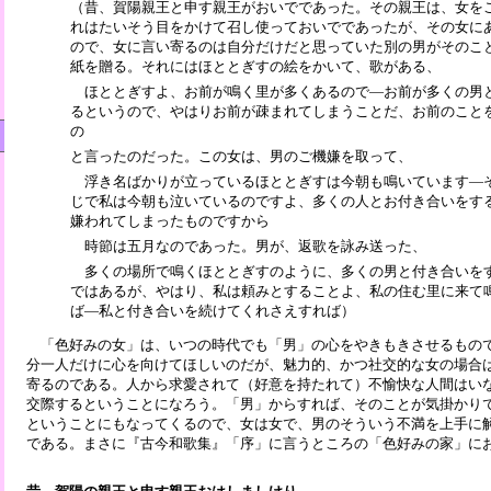
（昔、賀陽親王と申す親王がおいでであった。その親王は、女を
れはたいそう目をかけて召し使っておいでであったが、その女に
ので、女に言い寄るのは自分だけだと思っていた別の男がそのこ
紙を贈る。それにはほととぎすの絵をかいて、歌がある、
ほととぎすよ、お前が鳴く里が多くあるので―お前が多くの男
るというので、やはりお前が疎まれてしまうことだ、お前のこと
の
と言ったのだった。この女は、男のご機嫌を取って、
浮き名ばかりが立っているほととぎすは今朝も鳴いています―
じで私は今朝も泣いているのですよ、多くの人とお付き合いをす
嫌われてしまったものですから
時節は五月なのであった。男が、返歌を詠み送った、
多くの場所で鳴くほととぎすのように、多くの男と付き合いを
ではあるが、やはり、私は頼みとすることよ、私の住む里に来て
ば―私と付き合いを続けてくれさえすれば）
「色好みの女」は、いつの時代でも「男」の心をやきもきさせるもの
分一人だけに心を向けてほしいのだが、魅力的、かつ社交的な女の場合
寄るのである。人から求愛されて（好意を持たれて）不愉快な人間はい
交際するということになろう。「男」からすれば、そのことが気掛かり
ということにもなってくるので、女は女で、男のそういう不満を上手に
である。まさに『古今和歌集』「序」に言うところの「色好みの家」に