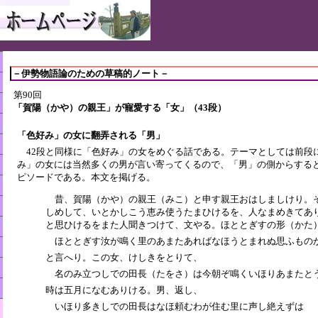
－伊勢物語論のための草稿的ノート－
第90回
「賀陽（かや）の親王」が寵愛する「女」（43段）
「色好み」の女に翻弄される「男」
42段と同様に「色好み」の女をめぐる話である。テーマとしては前段
み」の女には当然多くの男が言い寄ってくるので、「男」の側からする
ピソードである。本文を掲げる。
昔、賀陽（かや）の親王（みこ）と申す親王おはしましけり。
しめして、いとかしこう恵み使うたまひけるを、人なまめきてあ
と思ひけるをまた人聞きつけて、文やる。ほととぎすの形（かた
ほととぎす汝が鳴く里のあまたあればなほうとまれぬ思ふもの
と言へり。この女、けしきをとりて、
名のみ立つしでの田長（たをさ）は今朝ぞ鳴くいほりあまたと
時は五月になむありける。男、返し、
いほり多きしでの田長はなほ頼むわが住む里に声し絶えずは