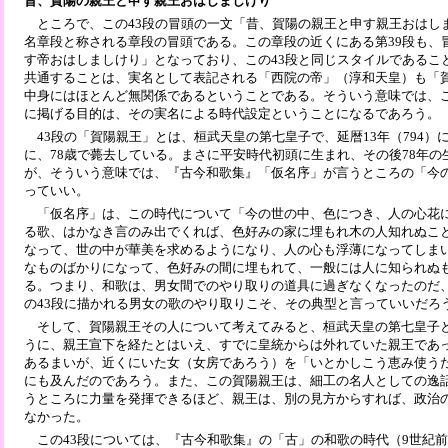
昔、賀陽の親王と申す親王おはしましけり
ところで、この43段の冒頭の一文「昔、賀陽の親王と申す親王おはし
名章段と称される章段の冒頭である。この章段の近くにある第39段も、
す帝おはしましけり」となっており、この43段と同じスタイルであるこ
共通することは、実名として表記される「西院の帝」（淳和天皇）も「
中身にはほとんど無関係であるということである。そういう意味では、
に掲げる目的は、その実名による時代設定ということになるであろう。
43段の「賀陽親王」とは、桓武天皇の第七皇子で、延暦13年（794）に
に、78歳で薨去している。まさに平安時代初頭に生まれ、その後78年の
が、そういう意味では、『古今和歌集』「仮名序」が言うところの「今
っていい。
「仮名序」は、この時代について「今の世の中、色につき、人の心花
る歌、はかなき言のみ出でくれば、色好みの家に埋もれ木の人知れぬこ
なって、世の中が華美を求めるようになり、人の心も浮薄になってしま
なものばかりになって、色好みの間に埋もれて、一般には人に知られぬ
る。つまり、和歌は、男女間でのやり取りの道具に過ぎなくなったのだ
の43段に描かれる男女の歌のやり取りこそ、その典型と言っていいだろ
そして、賀陽親王その人について考えてみると、桓武天皇の第七皇子
うに、親王宣下を経たとはいえ、すでに皇統からは外れていた親王であ
あるまいが、近くにいた女（女房であろう）を「いとかしこう恵み使う
にも及んだのであろう。また、この賀陽親王は、細工の名人としての逸
うところに力量を発揮できるほど、親王は、別の見方からすれば、政治
なかった。
この43段については、『古今和歌集』の「古」の和歌の時代（9世紀