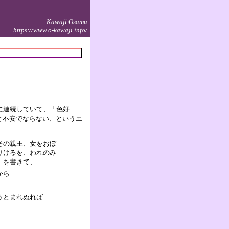
Kawaji Osamu
https://www.o-kawaji.info/
に連続していて、「色好
と不安でならない、というエ
その親王、女をおぼ
りけるを、われのみ
）を書きて、
から
うとまれぬれば