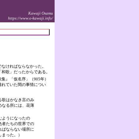
Kawaji Osamu
https://www.o-kawaji.info/
でなければならなかった。
「和歌」だったからである。
集』「仮名序」（905年）
離れていた間の事情につい
る歌はかなき言のみ
めなる所には、花薄
むようになったの
色者たちの世界での
ればならない場所に
しまった。）