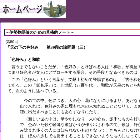
－伊勢物語論のための草稿的ノート－
第80回
「天の下の色好み」―第39段の諸問題（三）
「色好み」と和歌
言うまでもないことだが、「色好み」と呼ばれる人は「和歌」が得意
つまり好色者が女人にアプローチする場合、その手段となるべきものは
この「色好み」という言葉が、文献上初めて登場するのは、『古今和歌
である。この「仮名序」は、九世紀（八百年代）、和歌が天皇のもとを
て、次のように述べている。
今の世の中、色につき、人の心、花になりにけるより、あだな
出で来れば、色好みの家に埋もれ木の人知れぬこととなりて、ま
穂に出だすべきことにもあらずなりにたり。
（新しい世の中は、華やかになり、人の心も、派手なものを好
で、色めいた歌や軽薄な歌ばかりが作り出されるので、歌は、好
み詠まれ多くの人には知られないものとなって、きちんとしなけ
は、ほんの少しでも提出することもできないようなものになって