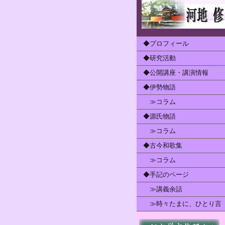
◆プロフィール
◆研究活動
◆公開講座・講演情報
◆伊勢物語
≫コラム
◆源氏物語
≫コラム
◆古今和歌集
≫コラム
◆手記のページ
≫講義余話
≫時々たまに、ひとり言