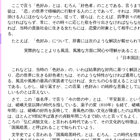
ここで言う「色好み」とは、むろん「好色者」のことである。言うま
徒は、「恋」の世界で積極的に行動する人のことであって、それは、同
掛ける人にほかならなかった。従って、彼らは、たとえば、四季折々の
なければならず、常に、その時々に応じた歌を作り出さなければならな
れば、当時の貴族社会に生きる女たちには、恋愛の対象として相手にさ
る。
たとえば、「色好み」について、辞書には次のような解説が載せられ
実際的なことよりも風流、風雅な方面に関心や理解があること
（『日本国語
これなどは、当時の「色好み」の、いわば結果的な好尚に基づく解説
り、恋の世界に生きる好色者たちは、そのような特性がなければ通用し
る。風流や風雅の最高の実践者でなければ、女たちの心を捉えることは
である。しかし、繰り返すが、この言葉（色好み）の純粋な意義として
しいものとは言えない。
さて、この「仮名序」で言う「今の世の中」とは、「平安新京」とい
は、嵯峨天皇以降の時代を指している。薬子の変（810年）を経て、嵯
年間）は、嵯峨の好尚を反映して、唐風色の強い文化が隆盛したのは周
は、ほとんど9世紀半ば過ぎの貞観年間ごろまで続いたと言ってもよく
ころの「弘仁貞観文化」と言われる時代であって、その文化的な特徴は
「国風暗黒」と呼ばれることで知られていよう。
文学史でよく言われる「国風暗黒時代」とは、むろん、この時代を指