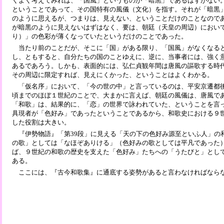
くよく考えてみれば、「国風」というものが「暗黒」であるはずがない
ということであって、その国特有の風儀（文化）を指す。それが「暗黒
のように思えるが、つまりは、見えない、ということだけのことなので
が暗黒のように見えないはずはなく、要は、朝廷（天皇の周辺）におい
り）」の色彩が薄くなっていたというだけのことであった。
当たり前のことだが、そこに「国」がある限り、「国風」がなくなる
し、ともすると、自分たちの国のことゆえに、逆に、当事者には、強く
あるであろう。しかも、表面的には、弘仁貞観年間は唐風の謳歌する時
その周辺に限定すれば、見えにくかった、ということはよくわかる。
「仮名序」において、「今の世の中」と言っているのは、平安京遷都
頃までのほぼ１世紀のことで、大まかに言えば、朝廷の風儀は、唐風で
「和歌」は、結果的に、「恋」の世界で詠われていた、ということを言
具現者が「色好み」であったということであるから、和歌史における９
した役割は大きい。
『伊勢物語』「第39段」に見える「天の下の色好み源至といふ人」の
の歌」としては「なほぞありける」（色好みの歌としては平凡であった
ば、９世紀の和歌の歴史を支えた「色好み」たちへの「うたびと」とし
ある。
ここには、『古今和歌集』に通底する姿勢があると言わなければなら