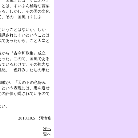
。「国風」とは「くにぶり」
」とは、ずいぶん極端な言葉
ある。しかし、その国の文化
て、その「国風（くにぶ
ということはないが、しか
意識されにくいということは
代であったから、こと天皇と
後から『古今和歌集』成立
あった。この間、国風である
っているわけで、その強力な
世紀、「色好み」たちの果た
和歌が、「天の下の色好み
）という表現には、裏を返せ
ての評価が隠されているので
ない。
2018.10.5 河地修
次へ
一覧へ