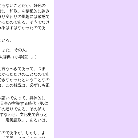
でもないことだが、好色の
時に「和歌」を積極的に詠み
移り変わりの風趣には敏感で
かったのである。そうでなけ
れるはずはなかったのであ
ている。
、また、その人。
大辞典（小学館）』）
と言うべきであって、つま
なかっただけのことなのであ
できなかったということなの
は、この解説は、必ずしも正
う謂いであって、具体的に
峨天皇が主導する時代（弘仁
知の通りである。その傾向
、すなわち、文化史で言うと
、「唐風謳歌」、あるいは、
すのであるが、しかし、よ