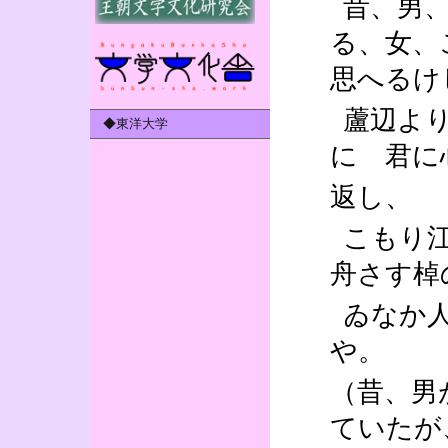
昔、男
る、女、
思へるけ
蘆辺よ
◆東洋大学
に 君に
返し、
こもり
舟さす棹
ゐなか
や。
（昔、男
ていたが