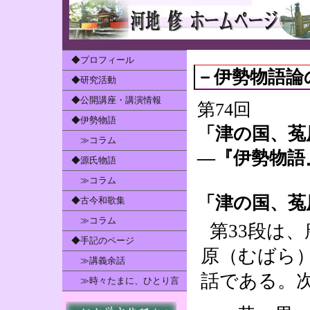
◆プロフィール
－伊勢物語論
◆研究活動
◆公開講座・講演情報
第74回
◆伊勢物語
「津の国、菟
≫コラム
―『伊勢物語
◆源氏物語
≫コラム
「津の国、菟
◆古今和歌集
≫コラム
第33段は
◆手記のページ
原（むばら
≫講義余話
話である。
≫時々たまに、ひとり言