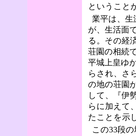
ということ
業平は、生
が、生活面
る。その経
荘園の相続
平城上皇ゆ
らされ、さ
の地の荘園
して、『伊勢
らに加えて
たことを示
この33段