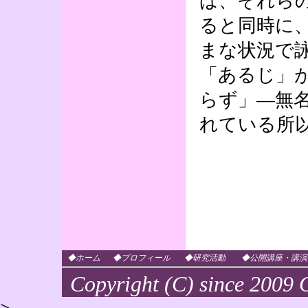
ば、それら
ると同時に
まな状況で
「あるじ」
らず」―無
れている所
◆ホーム
◆プロフィール
◆研究活動
◆公開講座・講演
Copyright (C) since 2009 O