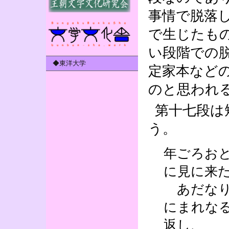
事情で脱落
で生じたも
い段階での
◆東洋大学
定家本など
のと思われ
第十七段は
う。
年ごろお
に見に来
あだなり
にまれな
返し、