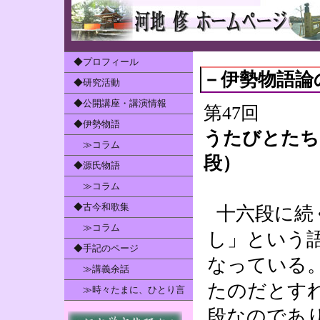
◆プロフィール
－伊勢物語論
◆研究活動
◆公開講座・講演情報
第47回
◆伊勢物語
うたびとたち
≫コラム
段）
◆源氏物語
≫コラム
◆古今和歌集
十六段に続
≫コラム
し」という
◆手記のページ
なっている
≫講義余話
たのだとす
≫時々たまに、ひとり言
段なのであ