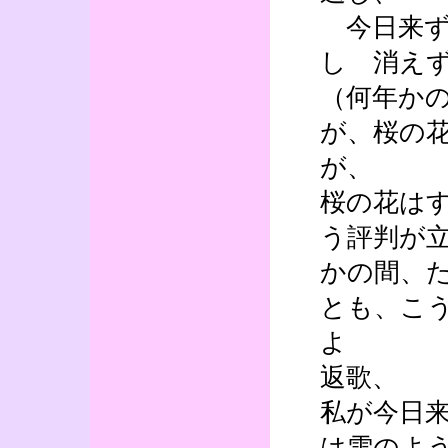
今日来ず
し 消え
（何年か
が、桜の
が、
桜の花は
う評判が
かの間、
とも、こ
よ
返歌、
私が今日
は雪のよ