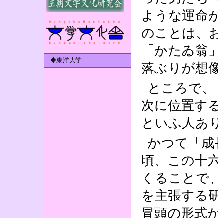
ような運命
のことは、
「かたゐ翁
◆東洋大学
落ぶりが想
ところで、
次に位置す
といふ人あ
かつて「成
頃、この十
くることで
を主張する
冒頭の形式