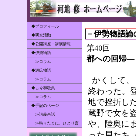
◆プロフィール
－伊勢物語論
◆研究活動
◆公開講座・講演情報
第40回
◆伊勢物語
都への回帰―
≫コラム
◆源氏物語
かくして、
≫コラム
◆古今和歌集
終わった。
≫コラム
地で挫折し
◆手記のページ
蔵野で女を
≫講義余話
や、陸奥に
≫時々たまに、ひとり言
った男たち